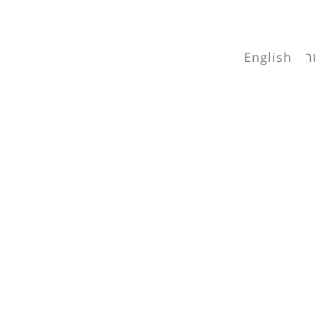
ר
English